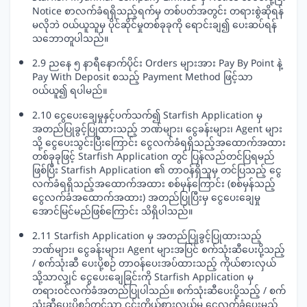
Notice စာလက်ခံရရှိသည့်ရက်မှ တစ်ပတ်အတွင်း တရားစွဲဆိုရန်
မလိုဘဲ ဝယ်ယူသူမှ ပိုင်ဆိုင်မှုတစ်ခုခုကို ရောင်းချ၍ ပေးဆပ်ရန်
သဘောတူပါသည်။
2.9 ညနေ ၅ နာရီနောက်ပိုင်း Orders များအား Pay By Point နဲ့
Pay With Deposit စသည့် Payment Method ဖြင့်သာ
ဝယ်ယူ၍ ရပါမည်။
2.10 ငွေပေးချေမှုနှင့်ပက်သက်၍ Starfish Application မှ
အတည်ပြုခွင့်ပြုထားသည့် ဘဏ်များ၊ ငွေခန်းများ၊ Agent များ
သို့ ငွေပေးသွင်းပြီးကြောင်း ငွေလက်ခံရရှိသည့်အထောက်အထား
တစ်ခုခုဖြင့် Starfish Application တွင် ပြန်လည်တင်ပြရမည်
ဖြစ်ပြီး Starfish Application ၏ တာဝန်ရှိသူမှ တင်ပြသည့် ငွေ
လက်ခံရရှိသည့်အထောက်အထား စစ်မှန်ကြောင်း (စစ်မှန်သည့်
ငွေလက်ခံအထောက်အထား) အတည်ပြုပြီးမှ ငွေပေးချေမှု
အောင်မြင်မည်ဖြစ်ကြောင်း သိရှိပါသည်။
2.11 Starfish Application မှ အတည်ပြုခွင့်ပြုထားသည့်
ဘဏ်များ၊ ငွေခန်းများ၊ Agent များအပြင် စက်သုံးဆီပေးပို့သည့်
/ စက်သုံးဆီ ပေးပို့စဉ် တာဝန်ပေးအပ်ထားသည့် ကိုယ်စားလှယ်
သို့သာလျှင် ငွေပေးချေခြင်းကို Starfish Application မှ
တရားဝင်လက်ခံအတည်ပြုပါသည်။ စက်သုံးဆီပေးပို့သည့် / စက်
သုံးဆီပေးပို့စဉ်တွင်သာ ၎င်းကိုယ်စားလှယ်မှ ငွေလက်ခံပေးမည်