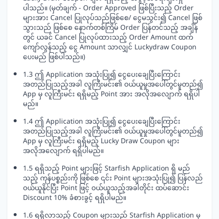
ပါသည်။ (မှတ်ချက် - Order Approved ဖြစ်ပြီးသည့် Order
များအား Cancel ပြုလုပ်သည်ဖြစ်စေ/ ငွေမသွင်း၍ Cancel ဖြစ်
သွားသည် ဖြစ်စေ နောက်တစ်ကြိမ် Order ပြန်တင်သည့် အချိန်
တွင် ယခင် Cancel ပြုလုပ်ထားသည့် Order Amount ထက်
ကျော်လွန်သည့် ငွေ Amount သာလျှင် Luckydraw Coupon
ပေးမည် ဖြစ်ပါသည်။)
1.3 ဤ Application အသုံးပြု၍ ငွေပေးချေပြီးကြောင်း
အတည်ပြုသည့်အခါ လူကြီးမင်း၏ ဝယ်ယူမှုအပေါ်တွင်မူတည်၍
App မှ လူကြီးမင်း ရရှိမည့် Point အား အလိုအလျောက် ရရှိပါ
မည်။
1.4 ဤ Application အသုံးပြု၍ ငွေပေးချေပြီးကြောင်း
အတည်ပြုသည့်အခါ လူကြီးမင်း၏ ဝယ်ယူမှုအပေါ်တွင်မူတည်၍
App မှ လူကြီးမင်း ရရှိမည့် Lucky Draw Coupon များ
အလိုအလျောက် ရရှိပါမည်။
1.5 ရရှိသည့် Point များဖြင့် Starfish Application ရှိ မည်
သည့် ကုန်ပစ္စည်းကို ဖြစ်စေ ၎င်း Point များအသုံးပြု၍ ပြန်လည်
ဝယ်ယူနိုင်ပြီး Point ဖြင့် ဝယ်ယူသည့်အခါတိုင်း ထပ်ဆောင်း
Discount 10% ခံစားခွင့် ရရှိပါမည်။
1.6 ရရှိလာသည့် Coupon များသည် Starfish Application မှ