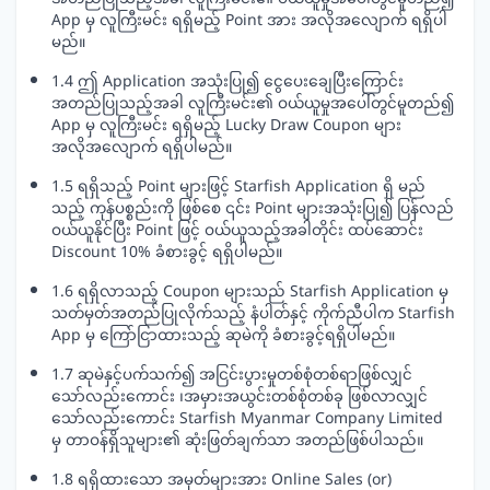
App မှ လူကြီးမင်း ရရှိမည့် Point အား အလိုအလျောက် ရရှိပါ
မည်။
1.4 ဤ Application အသုံးပြု၍ ငွေပေးချေပြီးကြောင်း
အတည်ပြုသည့်အခါ လူကြီးမင်း၏ ဝယ်ယူမှုအပေါ်တွင်မူတည်၍
App မှ လူကြီးမင်း ရရှိမည့် Lucky Draw Coupon များ
အလိုအလျောက် ရရှိပါမည်။
1.5 ရရှိသည့် Point များဖြင့် Starfish Application ရှိ မည်
သည့် ကုန်ပစ္စည်းကို ဖြစ်စေ ၎င်း Point များအသုံးပြု၍ ပြန်လည်
ဝယ်ယူနိုင်ပြီး Point ဖြင့် ဝယ်ယူသည့်အခါတိုင်း ထပ်ဆောင်း
Discount 10% ခံစားခွင့် ရရှိပါမည်။
1.6 ရရှိလာသည့် Coupon များသည် Starfish Application မှ
သတ်မှတ်အတည်ပြုလိုက်သည့် နံပါတ်နှင့် ကိုက်ညီပါက Starfish
App မှ ကြော်ငြာထားသည့် ဆုမဲကို ခံစားခွင့်ရရှိပါမည်။
1.7 ဆုမဲနှင့်ပက်သက်၍ အငြင်းပွားမှုတစ်စုံတစ်ရာဖြစ်လျှင်
သော်လည်းကောင်း ၊အမှားအယွင်းတစ်စုံတစ်ခု ဖြစ်လာလျှင်
သော်လည်းကောင်း Starfish Myanmar Company Limited
မှ တာဝန်ရှိသူများ၏ ဆုံးဖြတ်ချက်သာ အတည်ဖြစ်ပါသည်။
1.8 ရရှိထားသော အမှတ်များအား Online Sales (or)