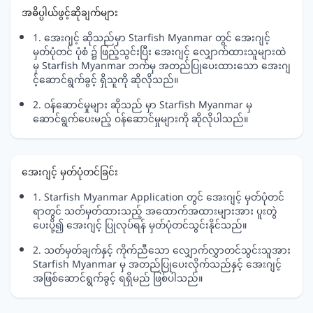
အဓိပ္ပါယ်ဖွင့်ဆိုချက်များ
1. အေးဂျင့် ဆိုသည်မှာ Starfish Myanmar တွင် အေးဂျင့်
မှတ်ပုံတင် ပုံစံ ၌ ဖြည့်သွင်းပြီး အေးဂျင့် လျှောက်ထားသူများထဲ
မှ Starfish Myanmar ဘက်မှ အတည်ပြုပေးထားသော အေးဂျ
င့်ဆောင်ရွက်ခွင့် ရှိသူကို ဆိုလိုသည်။
2. ဝန်ဆောင်မှုများ ဆိုသည် မှာ Starfish Myanmar မှ
ဆောင်ရွက်ပေးမည့် ဝန်‌ဆောင်မှုများကို ဆိုလိုပါသည်။
အေးဂျင့် မှတ်ပုံတင်ခြင်း
1. Starfish Myanmar Application တွင် အေးဂျင့် မှတ်ပုံတင်
ရာတွင် သတ်မှတ်ထားသည့် အထောက်အထားများအား ပူးတွဲ
ပေးပို့၍ အေးဂျင့် ပြုလုပ်ရန် မှတ်ပုံတင်သွင်းနိုင်သည်။
2. သတ်မှတ်ချက်နှင့် ကိုက်ညီသော လျှောက်လွှာတင်သွင်းသူအား
Starfish Myanmar မှ အတည်ပြုပေးလိုက်သည်နှင့် အေးဂျင့်
အဖြစ်ဆောင်ရွက်ခွင့် ရရှိမည် ဖြစ်ပါသည်။