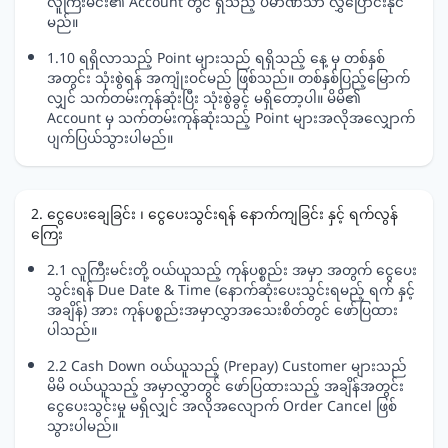
လူကြီးမင်း၏ Account တွင် ရှိသည့် ပမာဏသာ လွှဲပြောင်းနိုင်
မည်။
1.10 ရရှိလာသည့် Point များသည် ရရှိသည့် နေ့ မှ တစ်နှစ်
အတွင်း သုံးစွဲရန် အကျုံးဝင်မည် ဖြစ်သည်။ တစ်နှစ်ပြည့်မြောက်
လျှင် သက်တမ်းကုန်ဆုံးပြီး သုံးစွဲခွင့် မရှိတော့ပါ။ မိမိ၏
Account မှ သက်တမ်းကုန်ဆုံးသည့် Point များအလိုအလျှောက်
ပျက်ပြယ်သွားပါမည်။
2. ငွေပေးချေခြင်း ၊ ငွေပေးသွင်းရန် နောက်ကျခြင်း နှင့် ရက်လွန်
ကြေး
2.1 လူကြီးမင်းတို့ ဝယ်ယူသည့် ကုန်ပစ္စည်း အမှာ အတွက် ငွေပေး
သွင်းရန် Due Date & Time (နောက်ဆုံးပေးသွင်းရမည့် ရက် နှင့်
အချိန်) အား ကုန်ပစ္စည်းအမှာလွှာအသေးစိတ်တွင် ဖော်ပြထား
ပါသည်။
2.2 Cash Down ဝယ်ယူသည့် (Prepay) Customer များသည်
မိမိ ဝယ်ယူသည့် အမှာလွှာတွင် ဖော်ပြထားသည့် အချိန်အတွင်း
ငွေပေးသွင်းမှု မရှိလျှင် အလိုအလျောက် Order Cancel ဖြစ်
သွားပါမည်။