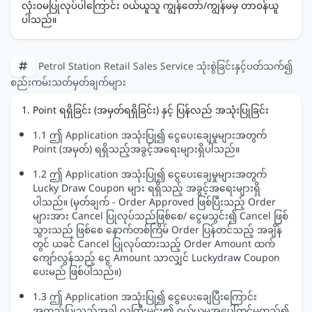
လုံးဝမပြုလုပ်ပါကြောင်း ဝယ်ယူသူ ကျွန်တော်/ကျွန်မမှ တာဝန်ယူ
ပါသည်။
Petrol Station Retail Sales Service သုံးစွဲခြင်းနှင့်ပတ်သက်၍
စည်းကမ်းသတ်မှတ်ချက်များ
1. Point ရရှိခြင်း (အမှတ်ရရှိခြင်း) နှင့် ပြန်လည် အသုံးပြုခြင်း
1.1 ဤ Application အသုံးပြု၍ ငွေပေးချေမှုများအတွက်
Point (အမှတ်) ရရှိသည့်အခွင့်အရေးများရှိပါသည်။
1.2 ဤ Application အသုံးပြု၍ ငွေပေးချေမှုများအတွက်
Lucky Draw Coupon များ ရရှိသည့် အခွင့်အရေးများရှိ
ပါသည်။ (မှတ်ချက် - Order Approved ဖြစ်ပြီးသည့် Order
များအား Cancel ပြုလုပ်သည်ဖြစ်စေ/ ငွေမသွင်း၍ Cancel ဖြစ်
သွားသည် ဖြစ်စေ နောက်တစ်ကြိမ် Order ပြန်တင်သည့် အချိန်
တွင် ယခင် Cancel ပြုလုပ်ထားသည့် Order Amount ထက်
ကျော်လွန်သည့် ငွေ Amount သာလျှင် Luckydraw Coupon
ပေးမည် ဖြစ်ပါသည်။)
1.3 ဤ Application အသုံးပြု၍ ငွေပေးချေပြီးကြောင်း
အတည်ပြုသည့်အခါ လူကြီးမင်း၏ ဝယ်ယူမှုအပေါ်တွင်မူတည်၍