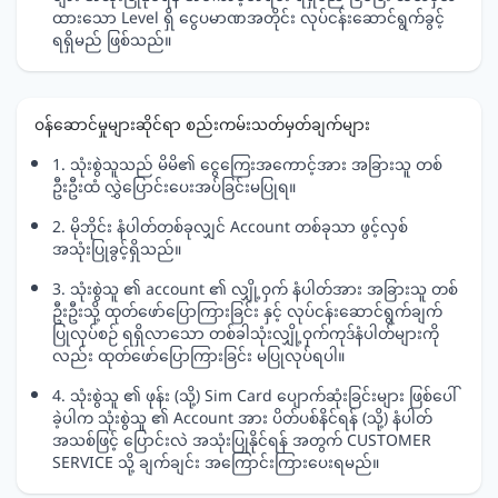
ထားသော Level ရှိ ငွေပမာဏအတိုင်း လုပ်ငန်းဆောင်ရွက်ခွင့်
ရရှိမည် ဖြစ်သည်။
ဝန်ဆောင်မှုများဆိုင်ရာ စည်းကမ်းသတ်မှတ်ချက်များ
1. သုံးစွဲသူသည် မိမိ၏ ငွေကြေးအကောင့်အား အခြားသူ တစ်
ဦးဦးထံ လွှဲပြောင်းပေးအပ်ခြင်းမပြုရ။
2. မိုဘိုင်း နံပါတ်တစ်ခုလျှင် Account တစ်ခုသာ ဖွင့်လှစ်
အသုံးပြုခွင့်ရှိသည်။
3. သုံးစွဲသူ ၏ account ၏ လျှို့ဝှက် နံပါတ်အား အခြားသူ တစ်
ဦးဦးသို့ ထုတ်ဖော်ပြောကြားခြင်း နှင့် လုပ်ငန်းဆောင်ရွက်ချက်
ပြုလုပ်စဉ် ရရှိလာသော တစ်ခါသုံးလျှို့ဝှက်ကုဒ်နံပါတ်များကို
လည်း ထုတ်ဖော်ပြောကြားခြင်း မပြုလုပ်ရပါ။
4. သုံးစွဲသူ ၏ ဖုန်း (သို့) Sim Card ပျောက်ဆုံးခြင်းများ ဖြစ်ပေါ်
ခဲ့ပါက သုံးစွဲသူ ၏ Account အား ပိတ်ပစ်နိင်ရန် (သို့) နံပါတ်
အသစ်ဖြင့် ပြောင်းလဲ အသုံးပြုနိုင်ရန် အတွက် CUSTOMER
SERVICE သို့ ချက်ချင်း အကြောင်းကြားပေးရမည်။