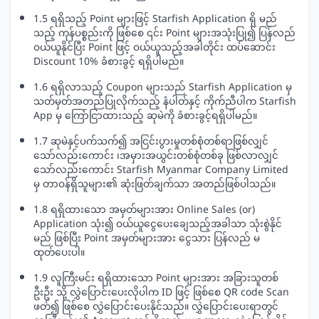
1.5 ရရှိသည့် Point များဖြင့် Starfish Application ရှိ မည်
သည့် ကုန်ပစ္စည်းကို ဖြစ်စေ ၎င်း Point များအသုံးပြု၍ ပြန်လည်
ဝယ်ယူနိုင်ပြီး Point ဖြင့် ဝယ်ယူသည့်အခါတိုင်း ထပ်ဆောင်း
Discount 10% ခံစားခွင့် ရရှိပါမည်။
1.6 ရရှိလာသည့် Coupon များသည် Starfish Application မှ
သတ်မှတ်အတည်ပြုလိုက်သည့် နံပါတ်နှင့် ကိုက်ညီပါက Starfish
App မှ ကြော်ငြာထားသည့် ဆုမဲကို ခံစားခွင့်ရရှိပါမည်။
1.7 ဆုမဲနှင့်ပက်သက်၍ အငြင်းပွားမှုတစ်စုံတစ်ရာဖြစ်လျှင်
သော်လည်းကောင်း ၊အမှားအယွင်းတစ်စုံတစ်ခု ဖြစ်လာလျှင်
သော်လည်းကောင်း Starfish Myanmar Company Limited
မှ တာဝန်ရှိသူများ၏ ဆုံးဖြတ်ချက်သာ အတည်ဖြစ်ပါသည်။
1.8 ရရှိထားသော အမှတ်များအား Online Sales (or)
Application သုံး၍ ဝယ်ယူငွေပေးချေသည့်အခါသာ သုံးစွဲနိုင်
မည် ဖြစ်ပြီး Point အမှတ်များအား ငွေသား ပြန်လည် မ
ထုတ်ပေးပါ။
1.9 လူကြီးမင်း ရရှိထားသော Point များအား အခြားသူတစ်
ဦးဦး သို့ လွှဲပြောင်းပေးလိုပါက ID ဖြင့် ဖြစ်စေ QR code Scan
ဖတ်၍ ဖြစ်စေ လွှဲပြောင်းပေးနိုင်သည်။ လွှဲပြောင်းပေးရာတွင်