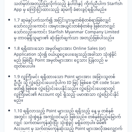
သတ်မှတ်အတည်ပြုလိုက်သည့် နံပါတ်နှင့် ကိုက်ညီပါက Starfish
App မှ ကြော်ငြာထားသည့် ဆုမဲကို ခံစားခွင့်ရရှိပါမည်။
1.7 ဆုမဲနှင့်ပက်သက်၍ အငြင်းပွားမှုတစ်စုံတစ်ရာဖြစ်လျှင်
သော်လည်းကောင်း ၊အမှားအယွင်းတစ်စုံတစ်ခု ဖြစ်လာလျှင်
သော်လည်းကောင်း Starfish Myanmar Company Limited
မှ တာဝန်ရှိသူများ၏ ဆုံးဖြတ်ချက်သာ အတည်ဖြစ်ပါသည်။
1.8 ရရှိထားသော အမှတ်များအား Online Sales (or)
Application သုံး၍ ဝယ်ယူငွေပေးချေသည့်အခါသာ သုံးစွဲနိုင်
မည် ဖြစ်ပြီး Point အမှတ်များအား ငွေသား ပြန်လည် မ
ထုတ်ပေးပါ။
1.9 လူကြီးမင်း ရရှိထားသော Point များအား အခြားသူတစ်
ဦးဦး သို့ လွှဲပြောင်းပေးလိုပါက ID ဖြင့် ဖြစ်စေ QR code Scan
ဖတ်၍ ဖြစ်စေ လွှဲပြောင်းပေးနိုင်သည်။ လွှဲပြောင်းပေးရာတွင်
လူကြီးမင်း၏ Account တွင် ရှိသည့် ပမာဏသာ လွှဲပြောင်းနိုင်
မည်။
1.10 ရရှိလာသည့် Point များသည် ရရှိသည့် နေ့ မှ တစ်နှစ်
အတွင်း သုံးစွဲရန် အကျုံးဝင်မည် ဖြစ်သည်။ တစ်နှစ်ပြည့်မြောက်
လျှင် သက်တမ်းကုန်ဆုံးပြီး သုံးစွဲခွင့် မရှိတော့ပါ။ မိမိ၏
Account မှ သက်တမ်းကုန်ဆုံးသည့် Point များအလိုအလျှောက်