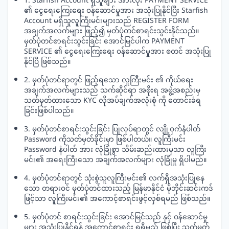
1. Starfish Account ရှိသူများ အားလုံး PAYMENT SERVICE
၏ ငွေရေးကြေးရေး ဝန်ဆောင်မှုအား အသုံးပြုနိုင်ပြီး Starfish
Account မရှိသူလူကြီးမင်းများသည် REGISTER FORM
အချက်အလက်များ ဖြည့်၍ မှတ်ပုံတင်စာရင်းသွင်းနိုင်သည်။
မှတ်ပုံတင်စာရင်းသွင်းခြင်း အောင်မြင်ပါက PAYMENT
SERVICE ၏ ငွေရေးကြေးရေး ဝန်ဆောင်မှုအား စတင် အသုံးပြု
နိုင်ပြီ ဖြစ်သည်။
2. မှတ်ပုံတင်ရာတွင် ဖြည့်ရသော လူကြီးမင်း ၏ ကိုယ်ရေး
အချက်အလက်များသည် သက်ဆိုင်ရာ အစိုးရ အဖွဲ့အစည်းမှ
သတ်မှတ်ထားသော KYC လိုအပ်ချက်အလုံးစုံ ကို တောင်းခံရ
ခြင်းဖြစ်ပါသည်။
3. မှတ်ပုံတင်စာရင်းသွင်းခြင်း ပြုလုပ်ရာတွင် လျို့ဝှက်နံပါတ်
Password ကိုသတ်မှတ်ခိုင်းမှာ ဖြစ်ပါတယ်။ လူကြီးမင်း
Password နံပါတ် အား လုံခြုံစွာ သိမ်းဆည်းထားမှသာ လူကြီး
မင်း၏ အရေးကြီးသော အချက်အလက်များ လုံခြုံမှု ရှိပါမည်။
4. မှတ်ပုံတင်ရာတွင် သုံးစွဲသူလူကြီးမင်း၏ လက်ရှိအသုံးပြုနေ
သော တရားဝင် မှတ်ပုံတင်ထားသည့် မြန်မာနိုင်ငံ မိုဘိုင်းဆင်းကဒ်
ဖြင့်သာ လူကြီးမင်း၏ အကောင့်စာရင်းဖွင့်လှစ်ရမည် ဖြစ်သည်။
5. မှတ်ပုံတင် စာရင်းသွင်းခြင်း အောင်မြင်သည် နှင့် ဝန်ဆောင်မှု
များ အသုံးပြုနိုင်ရန် အကောင့်စာရင်း ရရှိမည် ဖြစ်ပြီး သတ်မှတ်