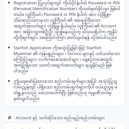
Registration ပြုလုပ်ရာတွင် ကိုယ်ပိုင်နံပါတ် Password or PIN
(Personal Identification Number) ကိုသတ်မှတ်ခိုင်းမှာ ဖြစ်ပါ
တယ်။ လူကြီးမင်း Password or PIN နံပါတ် အား လုံခြုံစွာ
သိမ်းဆည်းထားမှသာ လူကြီးမင်း၏ အရေးကြီးသော
အချက်အလက်များ လုံခြုံမှု ရှိပါမည်။ လူကြီးမင်း၏ Account
အား အခြားသူတစ်ဦးဦး သုံးစွဲနေသည်ဟု သံသယရှိပါက ကျွနိုပ်
တို့ကိုချက်ချင်း အကြောင်းကြား ဆက်သွယ်ရန် လိုအပ်ပါသည်။
Starfish Application ကိုအသုံးပြုခြင်းဖြင့် Starfish
Myanmar ၏ ကုန်ပစ္စည်းများ ၊ Service များနှင့် ပတ်သတ်သော
ကြော်ငြာများ၊ လက်ကမ်းစာဆောင်များ ၊ နေ့စဉ်ဘဝအတွက်
အကျိုးရှိသော သတင်းအချက်အလက်များ ရယူနိုင်မည် ဖြစ်
ပါသည်။
ဤယခုဖော်ပြထားသော စည်းကမ်းချက်များအပြင် အသုံးပြုသူ
လမ်းညွှန်တွင် ပါရှိသော စည်းကမ်းချက်များကိုပါ ဝယ်ယူသူမှ ဖ
တ်ရှု့နားလည် သဘောပေါက်ပြီး ဖြစ်သည်ဟု ကုမ္ပဏီဘက်မှ
မှတ်ယူပါသည်။
Account နှင့် သက်ဆိုင်သော စည်းမျဉ်းစည်းကမ်းများ