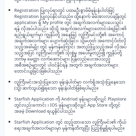
Registration ပြုလုပ်ရာတွင် ပထမဦးစွာမိမိဖုန်းနံပါတ်ဖြင့်
Registration ပြုလုပ်နိုင်ပါသည်။ ထို့နောက် မိမိအားလပ်ချိန်တွင်
application ရှိ My profile တွင် အချက်အလက်များပေးသွင်း
ရန် လိုအပ်ပါသည်။ ထိုသို့ အချက်အလက်များတောင်းခံရခြင်း၏
ရည်ရွယ်ချက်မှာ ကျွနိုပ်တို့ အနေဖြင့် လူကြီးမင်းတို့၏ အကောင့်
အချက်အလက်များ ပျောက်ဆုံးခြင်း၊ သို့မဟုတ် အကောင့်ပိတ်လို
သည့်အခါမျိုး တွင် မှန်ကန်ကြောင်း အတည်ပြုသည့်အခါ လိုအပ်
သည့်အပြင် လူကြီးမင်းတို့၏ သုံးစွဲမှု အပေါ်မူတည်၍ ကျွနိုပ်တို့
ဘက်မှ မေတ္တာ လက်ဆောင်များ ပြန်လည်ပေးအပ်သည့်
အစီအစဉ်များတွင် ပါဝင်နိုင်ရန် အတွက် အချက်အလက်များ
တောင်းယူခြင်းဖြစ်ပါသည်။
လူကြီးမင်းအသုံးပြုသော ဖုန်းနံပါတ်မှာ လက်ရှိအသုံးပြုနေသော
(သို့) ဆက်သွယ်၍ရသော ဖုန်းနံပါတ်ဖြစ်ရပါမည်။
Starfish Application ကို Andriod ဖုန်းများဆိုလျှင် Playstore
တွင်လည်းကောင်း ၊ IOS ဖုန်းများဆိုလျှင် App Store တို့တွင်
အခမဲ့ Download ရယူနိုင်ပါသည်။
Starfish Application တွင် ထည့်ထားသော လူကြီးမင်း၏ ကိုယ်
ရေးအချက်အလက်များမှာ မှန်ကန်တိကျပြီး ပြည့်စုံမှု့ရှိရပါမည်။