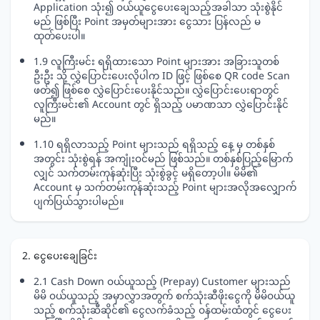
Application သုံး၍ ဝယ်ယူငွေပေးချေသည့်အခါသာ သုံးစွဲနိုင်
မည် ဖြစ်ပြီး Point အမှတ်များအား ငွေသား ပြန်လည် မ
ထုတ်ပေးပါ။
1.9 လူကြီးမင်း ရရှိထားသော Point များအား အခြားသူတစ်
ဦးဦး သို့ လွှဲပြောင်းပေးလိုပါက ID ဖြင့် ဖြစ်စေ QR code Scan
ဖတ်၍ ဖြစ်စေ လွှဲပြောင်းပေးနိုင်သည်။ လွှဲပြောင်းပေးရာတွင်
လူကြီးမင်း၏ Account တွင် ရှိသည့် ပမာဏသာ လွှဲပြောင်းနိုင်
မည်။
1.10 ရရှိလာသည့် Point များသည် ရရှိသည့် နေ့ မှ တစ်နှစ်
အတွင်း သုံးစွဲရန် အကျုံးဝင်မည် ဖြစ်သည်။ တစ်နှစ်ပြည့်မြောက်
လျှင် သက်တမ်းကုန်ဆုံးပြီး သုံးစွဲခွင့် မရှိတော့ပါ။ မိမိ၏
Account မှ သက်တမ်းကုန်ဆုံးသည့် Point များအလိုအလျှောက်
ပျက်ပြယ်သွားပါမည်။
2. ငွေပေးချေခြင်း
2.1 Cash Down ဝယ်ယူသည့် (Prepay) Customer များသည်
မိမိ ဝယ်ယူသည့် အမှာလွှာအတွက် စက်သုံးဆီဖိုးငွေကို မိမိဝယ်ယူ
သည့် စက်သုံးဆီဆိုင်၏ ငွေလက်ခံသည့် ဝန်ထမ်းထံတွင် ငွေပေး