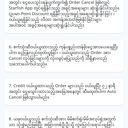
အတွင်း ငွေပေးသွင်းရန်ပျက်ကွက်၍ Order Cancel ဖြစ်လျှင်
Starfish App တွင်ရရှိနိုင်သည့် အခွင့်အရေးများ ဆုံးရှုံးနိုင်ပါသည်။
(ဥပမာ-Point Discount ရရှိနိုင်သည့်အခွင့်အရေးဆုံးရှုံးနိုင်ခြင်း ၊
ဝယ်ယူရရှိနိုင်သည့် လီတာ အကန့်အသတ်ဖြစ်နိုင်ခြင်းများ
အပါအဝင် အခွင့်အရေးများဆုံးရှုံးနိုင်ပါသည်)
6. စက်သုံးဆီဝယ်ယူထားသည့် ကုန်ပစ္စည်းတန်ဖိုးငွေအားပေးချေပြီး
ပါက ငွေပြန်လည်ထုတ်ယူခြင်း ၊ ဝယ်ယူထားသည့် Order အား
Cancel လုပ်ခြင်းများကို လုံးဝခွင့်မပြုသည်ကို သိရှိနားလည်
သဘောပေါက်ပါသည်။
7. Credit ဝယ်ယူထားသည့် Order များသည် ဝယ်ယူပြီး ၇၂ နာရီ
အတွင်း ငွေမသွင်းထားသည့်အခြေအနေတွင် ဆီမထုတ်ပါက Auto
Cancel ဖြစ်သွားပါမည်။
8. ယခုဝယ်ယူသည့် စက်သုံးဆီအား မိမိစက်ရုံ/မိမိအလုပ်ရုံအတွက်
သာ သုံးစွဲမည်ဖြစ်ပြီး အခြားတစ်ဦးဦးသို့ လွဲပြောင်းရောင်းချခြင်း