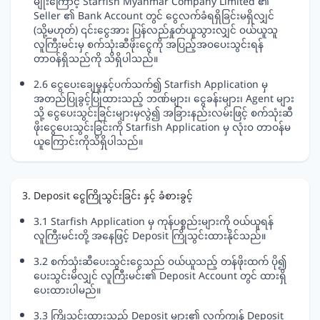
မျိုးကြောင့် Starfish Myanmar Company Limited ၏
Seller ၏ Bank Account တွင် ငွေလက်ခံရရှိခြင်းမရှိလျှင်
(သို့မဟုတ်) ၎င်းငွေအား ပြန်လည်နှုတ်ယူသွားလျှင် ဝယ်ယူသူ
လူကြီးမင်းမှ စက်သုံးဆီဖိုးငွေကို အပြည့်အဝပေးသွင်းရန်
တာဝန်ရှိသည်ကို သိရှိပါသည်။
2.6 ငွေပေးချေမှုနှင့်ပက်သက်၍ Starfish Application မှ
အတည်ပြုခွင့်ပြုထားသည့် ဘဏ်များ၊ ငွေခန်းများ၊ Agent များ
သို့ ငွေပေးသွင်းခြင်းများမှလွဲ၍ အခြားနည်းလမ်းဖြင့် စက်သုံးဆီ
ဖိုးငွေပေးသွင်းခြင်းကို Starfish Application မှ လုံးဝ တာဝန်မ
ယူကြောင်းကိုသိရှိပါသည်။
3. Deposit ငွေကြိုသွင်းခြင်း နှင့် ခံစားခွင့်
3.1 Starfish Application မှ ကုန်ပစ္စည်းများကို ဝယ်ယူရန်
လူကြီးမင်းတို့ အနေဖြင့် Deposit ကြိုသွင်းထားနိုင်သည်။
3.2 စက်သုံးဆီပေးသွင်းငွေသည် ဝယ်ယူသည့် တန်ဖိုးထက် ပို၍
ပေးသွင်းမိလျှင် လူကြီးမင်း၏ Deposit Account တွင် ထားရှိ
ပေးထားပါမည်။
3.3 ကြိုသွင်းထားသည့် Deposit များ၏ လက်ကျန် Deposit