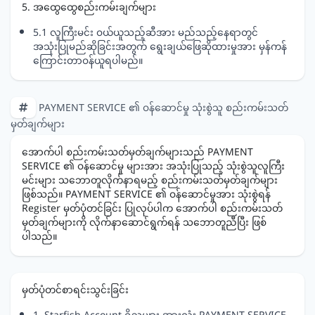
5. အထွေထွေစည်းကမ်းချက်များ
5.1 လူကြီးမင်း ဝယ်ယူသည့်ဆီအား မည်သည့်နေရာတွင်
အသုံးပြုမည်ဆိုခြင်းအတွက် ရွေးချယ်ဖြေဆိုထားမှုအား မှန်ကန်
ကြောင်းတာဝန်ယူရပါမည်။
PAYMENT SERVICE ၏ ဝန်ဆောင်မှု သုံးစွဲသူ စည်းကမ်းသတ်
မှတ်ချက်များ
အောက်ပါ စည်းကမ်းသတ်မှတ်ချက်များသည် PAYMENT
SERVICE ၏ ဝန်ဆောင်မှု များအား အသုံးပြုသည့် သုံးစွဲသူလူကြီး
မင်းများ သဘောတူလိုက်နာရမည့် စည်းကမ်းသတ်မှတ်ချက်များ
ဖြစ်သည်။ PAYMENT SERVICE ၏ ဝန်ဆောင်မှုအား သုံးစွဲရန်
Register မှတ်ပုံတင်ခြင်း ပြုလုပ်ပါက အောက်ပါ စည်းကမ်းသတ်
မှတ်ချက်များကို လိုက်နာဆောင်ရွက်ရန် သဘောတူညီပြီး ဖြစ်
ပါသည်။
မှတ်ပုံတင်စာရင်းသွင်းခြင်း