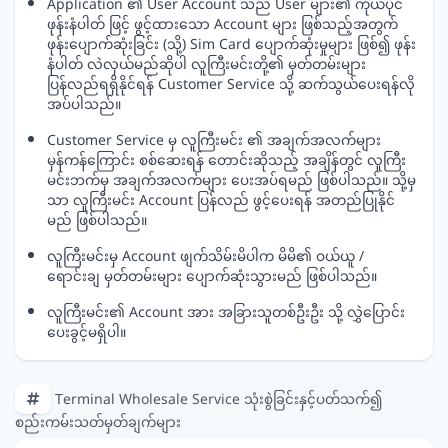
Application ၏ User Account သည် User များ၏ ကိုယ်ပိုင်
ဖုန်းနံပါတ် ဖြင့် ဖွင့်ထားသော Account များ ဖြစ်သည့်အတွက်
ဖုန်းပျောက်ဆုံးခြင်း (သို့) Sim Card ပျောက်ဆုံးမှုများ ဖြစ်၍ ဖုန်း
နံပါတ် လဲလှယ်မည်ဆိုပါ လူကြီးမင်းတို့၏ မှတ်တမ်းများ
ပြန်လည်ရရှိနိုင်ရန် Customer Service သို့ ဆက်သွယ်ပေးရန်လို
အပ်ပါသည်။
Customer Service မှ လူကြီးမင်း ၏ အချက်အလက်များ
မှန်ကန်ကြောင်း စစ်ဆေးရန် တောင်းဆိုသည့် အချိန်တွင် လူကြီး
မင်းဘက်မှ အချက်အလက်များ ပေးအပ်ရမည် ဖြစ်ပါသည်။ သို့မှ
သာ လူကြီးမင်း Account ပြန်လည် ဖွင့်ပေးရန် အတည်ပြုနိုင်
မည် ဖြစ်ပါသည်။
လူကြီးမင်းမှ Account ဖျက်သိမ်းမိပါက မိမိ၏ ဝယ်ယူ /
ရောင်းချ မှတ်တမ်းများ ပျောက်ဆုံးသွားမည် ဖြစ်ပါသည်။
လူကြီးမင်း၏ Account အား အခြားသူတစ်ဦးဦး သို့ လွှဲပြောင်း
ပေးခွင့်မရှိပါ။
Terminal Wholesale Service သုံးစွဲခြင်းနှင့်ပတ်သက်၍
စည်းကမ်းသတ်မှတ်ချက်များ