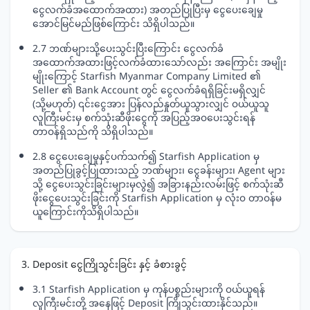
ငွေလက်ခံအထောက်အထား) အတည်ပြုပြီးမှ ငွေပေးချေမှု
အောင်မြင်မည်ဖြစ်ကြောင်း သိရှိပါသည်။
2.7 ဘဏ်များသို့ပေးသွင်းပြီးကြောင်း ငွေလက်ခံ
အထောက်အထားဖြင့်လက်ခံထားသော်လည်း အကြောင်း အမျိုး
မျိုးကြောင့် Starfish Myanmar Company Limited ၏
Seller ၏ Bank Account တွင် ငွေလက်ခံရရှိခြင်းမရှိလျှင်
(သို့မဟုတ်) ၎င်းငွေအား ပြန်လည်နှုတ်ယူသွားလျှင် ဝယ်ယူသူ
လူကြီးမင်းမှ စက်သုံးဆီဖိုးငွေကို အပြည့်အဝပေးသွင်းရန်
တာဝန်ရှိသည်ကို သိရှိပါသည်။
2.8 ငွေပေးချေမှုနှင့်ပက်သက်၍ Starfish Application မှ
အတည်ပြုခွင့်ပြုထားသည့် ဘဏ်များ၊ ငွေခန်းများ၊ Agent များ
သို့ ငွေပေးသွင်းခြင်းများမှလွဲ၍ အခြားနည်းလမ်းဖြင့် စက်သုံးဆီ
ဖိုးငွေပေးသွင်းခြင်းကို Starfish Application မှ လုံးဝ တာဝန်မ
ယူကြောင်းကိုသိရှိပါသည်။
3. Deposit ငွေကြိုသွင်းခြင်း နှင့် ခံစားခွင့်
3.1 Starfish Application မှ ကုန်ပစ္စည်းများကို ဝယ်ယူရန်
လူကြီးမင်းတို့ အနေဖြင့် Deposit ကြိုသွင်းထားနိုင်သည်။