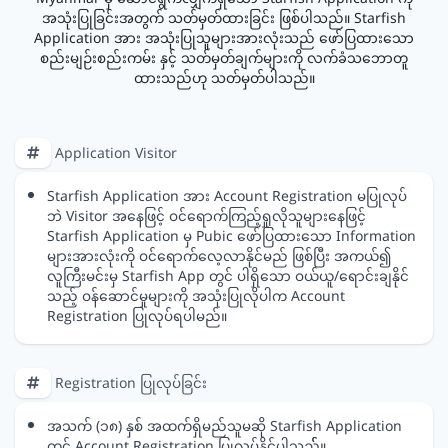
အသုံးပြုခြင်းအတွက် သတ်မှတ်ထားခြင်း ဖြစ်ပါသည်။ Starfish
Application အား အသုံးပြုသူများအားလုံးသည် ဖော်ပြထားသော
စည်းမျဉ်းစည်းကမ်း နှင့် သတ်မှတ်ချက်များကို လက်ခံသဘောတူ
ထားသည်ဟု သတ်မှတ်ပါသည်။
Application Visitor
Starfish Application အား Account Registration မပြုလုပ်
ဘဲ Visitor အနေဖြင့် ဝင်ရောက်ကြည့်ရှုလိုသူများနေဖြင့်
Starfish Application မှ Pubic ဖော်ပြထားသော Information
များအားလုံးကို ဝင်ရောက်လေ့လာနိုင်မည် ဖြစ်ပြီး အကယ်၍
လူကြီးမင်းမှ Starfish App တွင် ပါရှိသော ဝယ်ယူ/ရောင်းချနိုင်
သည့် ဝန်ဆောင်မှုများကို အသုံးပြုလိုပါက Account
Registration ပြုလုပ်ရပါမည်။
Registration ပြုလုပ်ခြင်း
အသက် (၁၈) နှစ် အထက်ရှိမည်သူမဆို Starfish Application
တွင် Account Registration ပြုလုပ်နိုင်ပါသည််။