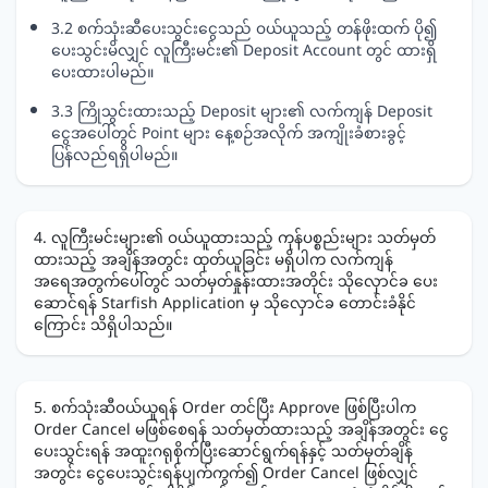
3.2 စက်သုံးဆီပေးသွင်းငွေသည် ဝယ်ယူသည့် တန်ဖိုးထက် ပို၍
ပေးသွင်းမိလျှင် လူကြီးမင်း၏ Deposit Account တွင် ထားရှိ
ပေးထားပါမည်။
3.3 ကြိုသွင်းထားသည့် Deposit များ၏ လက်ကျန် Deposit
ငွေအပေါ်တွင် Point များ နေ့စဉ်အလိုက် အကျိုးခံစားခွင့်
ပြန်လည်ရရှိပါမည်။
4. လူကြီးမင်းများ၏ ဝယ်ယူထားသည့် ကုန်ပစ္စည်းများ သတ်မှတ်
ထားသည့် အချိန်အတွင်း ထုတ်ယူခြင်း မရှိပါက လက်ကျန်
အရေအတွက်ပေါ်တွင် သတ်မှတ်နှုန်းထားအတိုင်း သိုလှောင်ခ ပေး
ဆောင်ရန် Starfish Application မှ သိုလှောင်ခ တောင်းခံနိုင်
ကြောင်း သိရှိပါသည်။
5. စက်သုံးဆီဝယ်ယူရန် Order တင်ပြီး Approve ဖြစ်ပြီးပါက
Order Cancel မဖြစ်စေရန် သတ်မှတ်ထားသည့် အချိန်အတွင်း ငွေ
ပေးသွင်းရန် အထူးဂရုစိုက်ပြီးဆောင်ရွက်ရန်နှင့် သတ်မှတ်ချိန်
အတွင်း ငွေပေးသွင်းရန်ပျက်ကွက်၍ Order Cancel ဖြစ်လျှင်