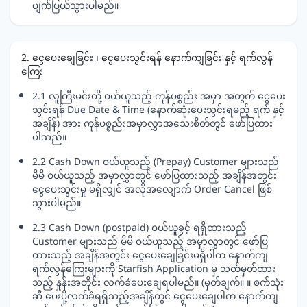
ပျက်ပြယ်သွားပါမည်။
2. ငွေပေးချေခြင်း ၊ ငွေပေးသွင်းရန် နောက်ကျခြင်း နှင့် ရက်လွန်
ကြေး
2.1 လူကြီးမင်းတို့ ဝယ်ယူသည့် ကုန်ပစ္စည်း အမှာ အတွက် ငွေပေး
သွင်းရန် Due Date & Time (နောက်ဆုံးပေးသွင်းရမည့် ရက် နှင့်
အချိန်) အား ကုန်ပစ္စည်းအမှာလွှာအသေးစိတ်တွင် ဖော်ပြထား
ပါသည်။
2.2 Cash Down ဝယ်ယူသည့် (Prepay) Customer များသည်
မိမိ ဝယ်ယူသည့် အမှာလွှာတွင် ဖော်ပြထားသည့် အချိန်အတွင်း
ငွေပေးသွင်းမှု မရှိလျှင် အလိုအလျောက် Order Cancel ဖြစ်
သွားပါမည်။
2.3 Cash Down (postpaid) ဝယ်ယူခွင့် ရရှိထားသည့်
Customer များသည် မိမိ ဝယ်ယူသည့် အမှာလွှာတွင် ဖော်ပြ
ထားသည့် အချိန်အတွင်း ငွေပေးချေခြင်းမရှိပါက နောက်ကျ
ရက်လွန်ကြေးများကို Starfish Application မှ သတ်မှတ်ထား
သည့် နှုန်းအတိုင်း လက်ခံပေးချေရပါမည်။ (မှတ်ချက်။ ။ စက်သုံး
ဆီ ပေးပို့လက်ခံရရှိသည့်အချိန်တွင် ငွေပေးချေပါက နောက်ကျ