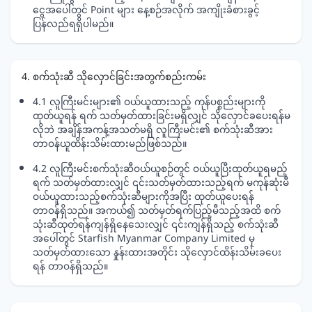
ငွေအပေါ်တွင် Point များ နေ့စဉ်အလိုက် အကျိုးခံစားခွင့်
ပြန်လည်ရရှိပါမည်။
4. စက်သုံးဆီ သိုလှောင်ခြင်းအတွက်စည်းကမ်း
4.1 လူကြီးမင်းများ၏ ဝယ်ယူထားသည့် ကုန်ပစ္စည်းများကို
ထုတ်ယူရန် ရက် သတ်မှတ်ထားခြင်းမရှိလျှင် သိုလှောင်ခပေးရန်မ
လိုဘဲ အချိန်အကန့်အသတ်မရှိ လူကြီးမင်း၏ စက်သုံးဆီအား
တာဝန်ယူထိန်းသိမ်းထားမည်ဖြစ်သည်။
4.2 လူကြီးမင်းစက်သုံးဆီဝယ်ယူစဉ်တွင် ဝယ်ယူပြီးထုတ်ယူရမည့်
ရက် သတ်မှတ်ထားလျှင် ၎င်းသတ်မှတ်ထားသည့်ရက် မကုန်ဆုံးမီ
ဝယ်ယူထားသည့်စက်သုံးဆီများကိုအပြီး ထုတ်ယူပေးရန်
တာဝန်ရှိသည်။ အကယ်၍ သတ်မှတ်ရက်ပြည့်မီသည့်အထိ စက်
သုံးဆီထုတ်ရန်ကျန်ရှိနေသေးလျှင် ၎င်းကျန်ရှိသည့် စက်သုံးဆီ
အပေါ်တွင် Starfish Myanmar Company Limited မှ
သတ်မှတ်ထားသော နှုန်းထားအတိုင်း သိုလှောင်ထိန်းသိမ်းခပေး
ရန် တာဝန်ရှိသည်။