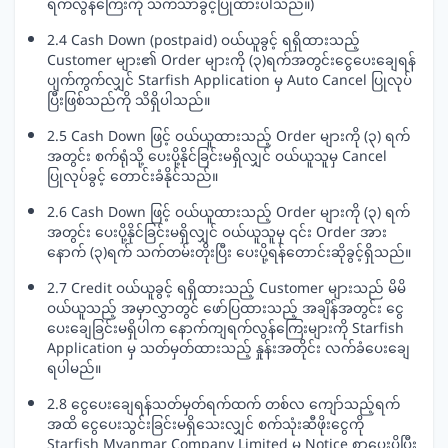
ရက်လွန်ကြေးကို သက်သာခွင့်ပြုထားပါသည်။)
2.4 Cash Down (postpaid) ဝယ်ယူခွင့် ရရှိထားသည့်
Customer များ၏ Order များကို (၃)ရက်အတွင်းငွေပေးချေရန်
ပျက်ကွက်လျှင် Starfish Application မှ Auto Cancel ပြုလုပ်
ပြီးဖြစ်သည်ကို သိရှိပါသည်။
2.5 Cash Down ဖြင့် ဝယ်ယူထားသည့် Order များကို (၃) ရက်
အတွင်း စက်ရုံသို့ ပေးပို့နိုင်ခြင်းမရှိလျှင် ဝယ်ယူသူမှ Cancel
ပြုလုပ်ခွင့် တောင်းခံနိုင်သည်။
2.6 Cash Down ဖြင့် ဝယ်ယူထားသည့် Order များကို (၃) ရက်
အတွင်း ပေးပို့နိုင်ခြင်းမရှိလျှင် ဝယ်ယူသူမှ ၎င်း Order အား
နောက် (၃)ရက် သက်တမ်းတိုးပြီး ပေးပို့ရန်တောင်းဆိုခွင့်ရှိသည်။
2.7 Credit ဝယ်ယူခွင့် ရရှိထားသည့် Customer များသည် မိမိ
ဝယ်ယူသည့် အမှာလွှာတွင် ဖော်ပြထားသည့် အချိန်အတွင်း ငွေ
ပေးချေခြင်းမရှိပါက နောက်ကျရက်လွန်ကြေးများကို Starfish
Application မှ သတ်မှတ်ထားသည့် နှုန်းအတိုင်း လက်ခံပေးချေ
ရပါမည်။
2.8 ငွေပေးချေရန်သတ်မှတ်ရက်ထက် တစ်လ ကျော်သည့်ရက်
အထိ ငွေပေးသွင်းခြင်းမရှိသေးလျှင် စက်သုံးဆီဖိုးငွေကို
Starfish Myanmar Company Limited မှ Notice စာပေးပို့ပြီး