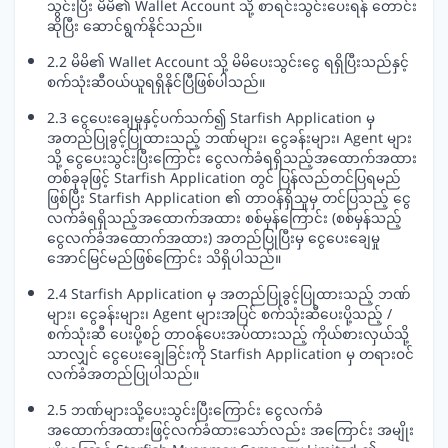
သွင်းပြီး မိမိ၏ Wallet Account သို့ စာရင်းသွင်းပေးရန် တောင်း
ဆိုပြီး ဆောင်ရွက်နိုင်သည်။
2.2 မိမိ၏ Wallet Account သို့ မိမိပေးသွင်းငွေ ရရှိပြီးသည်နှင့်
စက်သုံးဆီဝယ်ယူရရှိနိုင်ပြီဖြစ်ပါသည်။
2.3 ငွေပေးချေမှုနှင့်ပက်သက်၍ Starfish Application မှ
အတည်ပြုခွင့်ပြုထားသည့် ဘဏ်များ၊ ငွေခန်းများ၊ Agent များ
သို့ ငွေပေးသွင်းပြီးကြောင်း ငွေလက်ခံရရှိသည့်အထောက်အထား
တစ်ခုခုဖြင့် Starfish Application တွင် ပြန်လည်တင်ပြရမည်
ဖြစ်ပြီး Starfish Application ၏ တာဝန်ရှိသူမှ တင်ပြသည့် ငွေ
လက်ခံရရှိသည့်အထောက်အထား စစ်မှန်ကြောင်း (စစ်မှန်သည့်
ငွေလက်ခံအထောက်အထား) အတည်ပြုပြီးမှ ငွေပေးချေမှု
အောင်မြင်မည်ဖြစ်ကြောင်း သိရှိပါသည်။
2.4 Starfish Application မှ အတည်ပြုခွင့်ပြုထားသည့် ဘဏ်
များ၊ ငွေခန်းများ၊ Agent များအပြင် စက်သုံးဆီပေးပို့သည့် /
စက်သုံးဆီ ပေးပို့စဉ် တာဝန်ပေးအပ်ထားသည့် ကိုယ်စားလှယ်သို့
သာလျှင် ငွေပေးချေခြင်းကို Starfish Application မှ တရားဝင်
လက်ခံအတည်ပြုပါသည်။
2.5 ဘဏ်များသို့ပေးသွင်းပြီးကြောင်း ငွေလက်ခံ
အထောက်အထားဖြင့်လက်ခံထားသော်လည်း အကြောင်း အမျိုး