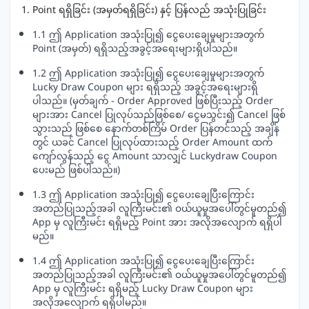
1. Point ရရှိခြင်း (အမှတ်ရရှိခြင်း) နှင့် ပြန်လည် အသုံးပြုခြင်း
1.1 ဤ Application အသုံးပြု၍ ငွေပေးချေမှုများအတွက်
Point (အမှတ်) ရရှိသည့်အခွင့်အရေးများရှိပါသည်။
1.2 ဤ Application အသုံးပြု၍ ငွေပေးချေမှုများအတွက်
Lucky Draw Coupon များ ရရှိသည့် အခွင့်အရေးများရှိ
ပါသည်။ (မှတ်ချက် - Order Approved ဖြစ်ပြီးသည့် Order
များအား Cancel ပြုလုပ်သည်ဖြစ်စေ/ ငွေမသွင်း၍ Cancel ဖြစ်
သွားသည် ဖြစ်စေ နောက်တစ်ကြိမ် Order ပြန်တင်သည့် အချိန်
တွင် ယခင် Cancel ပြုလုပ်ထားသည့် Order Amount ထက်
ကျော်လွန်သည့် ငွေ Amount သာလျှင် Luckydraw Coupon
ပေးမည် ဖြစ်ပါသည်။)
1.3 ဤ Application အသုံးပြု၍ ငွေပေးချေပြီးကြောင်း
အတည်ပြုသည့်အခါ လူကြီးမင်း၏ ဝယ်ယူမှုအပေါ်တွင်မူတည်၍
App မှ လူကြီးမင်း ရရှိမည့် Point အား အလိုအလျောက် ရရှိပါ
မည်။
1.4 ဤ Application အသုံးပြု၍ ငွေပေးချေပြီးကြောင်း
အတည်ပြုသည့်အခါ လူကြီးမင်း၏ ဝယ်ယူမှုအပေါ်တွင်မူတည်၍
App မှ လူကြီးမင်း ရရှိမည့် Lucky Draw Coupon များ
အလိုအလျောက် ရရှိပါမည်။