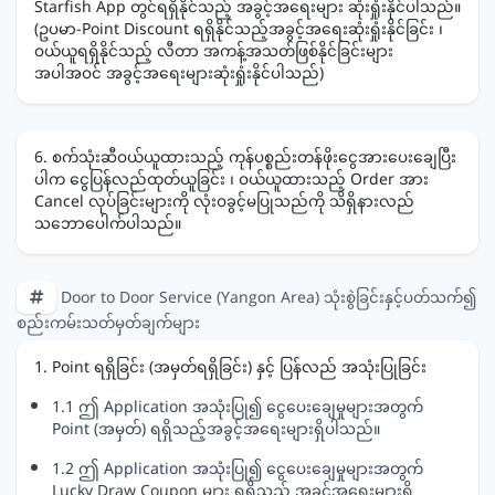
Starfish App တွင်ရရှိနိုင်သည့် အခွင့်အရေးများ ဆုံးရှုံးနိုင်ပါသည်။
(ဥပမာ-Point Discount ရရှိနိုင်သည့်အခွင့်အရေးဆုံးရှုံးနိုင်ခြင်း ၊
ဝယ်ယူရရှိနိုင်သည့် လီတာ အကန့်အသတ်ဖြစ်နိုင်ခြင်းများ
အပါအဝင် အခွင့်အရေးများဆုံးရှုံးနိုင်ပါသည်)
6. စက်သုံးဆီဝယ်ယူထားသည့် ကုန်ပစ္စည်းတန်ဖိုးငွေအားပေးချေပြီး
ပါက ငွေပြန်လည်ထုတ်ယူခြင်း ၊ ဝယ်ယူထားသည့် Order အား
Cancel လုပ်ခြင်းများကို လုံးဝခွင့်မပြုသည်ကို သိရှိနားလည်
သဘောပေါက်ပါသည်။
Door to Door Service (Yangon Area) သုံးစွဲခြင်းနှင့်ပတ်သက်၍
စည်းကမ်းသတ်မှတ်ချက်များ
1. Point ရရှိခြင်း (အမှတ်ရရှိခြင်း) နှင့် ပြန်လည် အသုံးပြုခြင်း
1.1 ဤ Application အသုံးပြု၍ ငွေပေးချေမှုများအတွက်
Point (အမှတ်) ရရှိသည့်အခွင့်အရေးများရှိပါသည်။
1.2 ဤ Application အသုံးပြု၍ ငွေပေးချေမှုများအတွက်
Lucky Draw Coupon များ ရရှိသည့် အခွင့်အရေးများရှိ