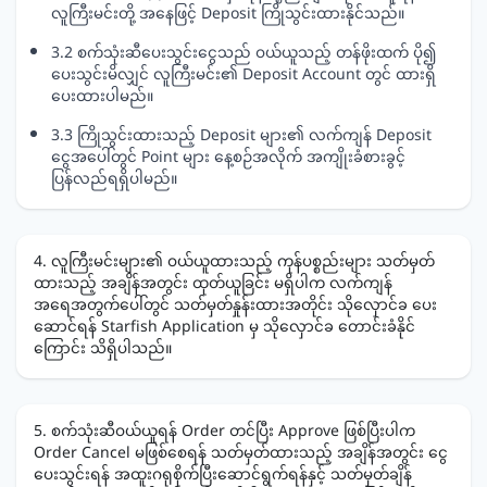
လူကြီးမင်းတို့ အနေဖြင့် Deposit ကြိုသွင်းထားနိုင်သည်။
3.2 စက်သုံးဆီပေးသွင်းငွေသည် ဝယ်ယူသည့် တန်ဖိုးထက် ပို၍
ပေးသွင်းမိလျှင် လူကြီးမင်း၏ Deposit Account တွင် ထားရှိ
ပေးထားပါမည်။
3.3 ကြိုသွင်းထားသည့် Deposit များ၏ လက်ကျန် Deposit
ငွေအပေါ်တွင် Point များ နေ့စဉ်အလိုက် အကျိုးခံစားခွင့်
ပြန်လည်ရရှိပါမည်။
4. လူကြီးမင်းများ၏ ဝယ်ယူထားသည့် ကုန်ပစ္စည်းများ သတ်မှတ်
ထားသည့် အချိန်အတွင်း ထုတ်ယူခြင်း မရှိပါက လက်ကျန်
အရေအတွက်ပေါ်တွင် သတ်မှတ်နှုန်းထားအတိုင်း သိုလှောင်ခ ပေး
ဆောင်ရန် Starfish Application မှ သိုလှောင်ခ တောင်းခံနိုင်
ကြောင်း သိရှိပါသည်။
5. စက်သုံးဆီဝယ်ယူရန် Order တင်ပြီး Approve ဖြစ်ပြီးပါက
Order Cancel မဖြစ်စေရန် သတ်မှတ်ထားသည့် အချိန်အတွင်း ငွေ
ပေးသွင်းရန် အထူးဂရုစိုက်ပြီးဆောင်ရွက်ရန်နှင့် သတ်မှတ်ချိန်