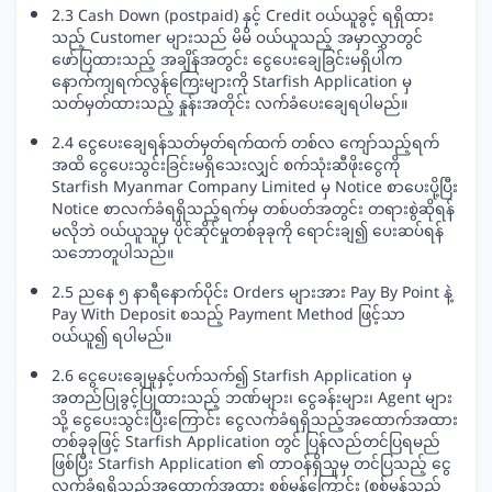
2.3 Cash Down (postpaid) နှင့် Credit ဝယ်ယူခွင့် ရရှိထား
သည့် Customer များသည် မိမိ ဝယ်ယူသည့် အမှာလွှာတွင်
ဖော်ပြထားသည့် အချိန်အတွင်း ငွေပေးချေခြင်းမရှိပါက
နောက်ကျရက်လွန်ကြေးများကို Starfish Application မှ
သတ်မှတ်ထားသည့် နှုန်းအတိုင်း လက်ခံပေးချေရပါမည်။
2.4 ငွေပေးချေရန်သတ်မှတ်ရက်ထက် တစ်လ ကျော်သည့်ရက်
အထိ ငွေပေးသွင်းခြင်းမရှိသေးလျှင် စက်သုံးဆီဖိုးငွေကို
Starfish Myanmar Company Limited မှ Notice စာပေးပို့ပြီး
Notice စာလက်ခံရရှိသည့်ရက်မှ တစ်ပတ်အတွင်း တရားစွဲဆိုရန်
မလိုဘဲ ဝယ်ယူသူမှ ပိုင်ဆိုင်မှုတစ်ခုခုကို ရောင်းချ၍ ပေးဆပ်ရန်
သဘောတူပါသည်။
2.5 ညနေ ၅ နာရီနောက်ပိုင်း Orders များအား Pay By Point နဲ့
Pay With Deposit စသည့် Payment Method ဖြင့်သာ
ဝယ်ယူ၍ ရပါမည်။
2.6 ငွေပေးချေမှုနှင့်ပက်သက်၍ Starfish Application မှ
အတည်ပြုခွင့်ပြုထားသည့် ဘဏ်များ၊ ငွေခန်းများ၊ Agent များ
သို့ ငွေပေးသွင်းပြီးကြောင်း ငွေလက်ခံရရှိသည့်အထောက်အထား
တစ်ခုခုဖြင့် Starfish Application တွင် ပြန်လည်တင်ပြရမည်
ဖြစ်ပြီး Starfish Application ၏ တာဝန်ရှိသူမှ တင်ပြသည့် ငွေ
လက်ခံရရှိသည့်အထောက်အထား စစ်မှန်ကြောင်း (စစ်မှန်သည့်