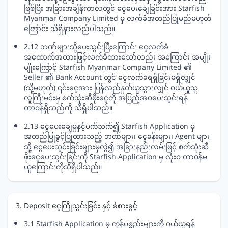
ဖြစ်ပြီး အခြားအချိန်ကာလတွင် ငွေပေးချေခြင်းအား Starfish
Myanmar Company Limited မှ လက်ခံအတည်ပြုမည်မဟုတ်
ကြောင်း သိရှိနားလည်ပါသည်။
2.12 ဘဏ်များသို့ပေးသွင်းပြီးကြောင်း ငွေလက်ခံ
အထောက်အထားဖြင့်လက်ခံထားသော်လည်း အကြောင်း အမျိုး
မျိုးကြောင့် Starfish Myanmar Company Limited ၏
Seller ၏ Bank Account တွင် ငွေလက်ခံရရှိခြင်းမရှိလျှင်
(သို့မဟုတ်) ၎င်းငွေအား ပြန်လည်နှုတ်ယူသွားလျှင် ဝယ်ယူသူ
လူကြီးမင်းမှ စက်သုံးဆီဖိုးငွေကို အပြည့်အဝပေးသွင်းရန်
တာဝန်ရှိသည်ကို သိရှိပါသည်။
2.13 ငွေပေးချေမှုနှင့်ပက်သက်၍ Starfish Application မှ
အတည်ပြုခွင့်ပြုထားသည့် ဘဏ်များ၊ ငွေခန်းများ၊ Agent များ
သို့ ငွေပေးသွင်းခြင်းများမှလွဲ၍ အခြားနည်းလမ်းဖြင့် စက်သုံးဆီ
ဖိုးငွေပေးသွင်းခြင်းကို Starfish Application မှ လုံးဝ တာဝန်မ
ယူကြောင်းကိုသိရှိပါသည်။
3. Deposit ငွေကြိုသွင်းခြင်း နှင့် ခံစားခွင့်
3.1 Starfish Application မှ ကုန်ပစ္စည်းများကို ဝယ်ယူရန်